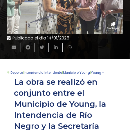
Publicado el día
14/01/2025
Deporte
|
Intendencia
|
Intendente
|
Municipio Young
|
Young -
La obra se realizó en
conjunto entre el
Municipio de Young, la
Intendencia de Río
Negro y la Secretaría