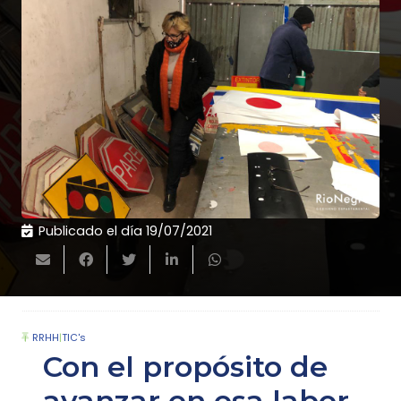
Publicado el día
19/07/2021
RRHH
|
TIC's
Con el propósito de
avanzar en esa labor,