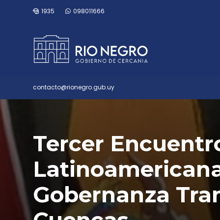
1935
098011666
contacto@rionegro.gub.uy
Tercer Encuentro
Latinoamericana
Gobernanza Tran