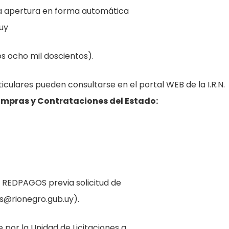
la apertura en forma automática
uy
s ocho mil doscientos).
iculares pueden consultarse en el portal WEB de la I.R.N.
mpras y Contrataciones del Estado:
 REDPAGOS previa solicitud de
nes@rionegro.gub.uy).
por la Unidad de Licitaciones a