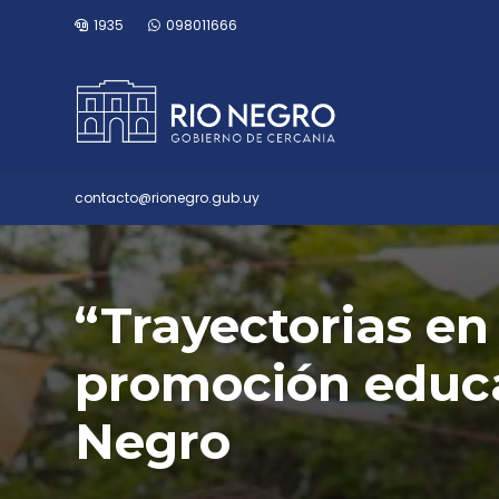
1935
098011666
contacto@rionegro.gub.uy
“Trayectorias en
promoción educa
Negro