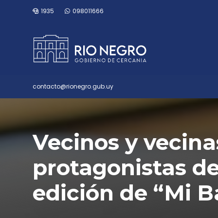
1935
098011666
contacto@rionegro.gub.uy
Vecinos y vecina
protagonistas d
edición de “Mi B