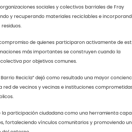
 organizaciones sociales y colectivos barriales de Fray
cando y recuperando materiales reciclables e incorporan
 residuos.
l compromiso de quienes participaron activamente de es
rmaciones más importantes se construyen cuando la
 colectiva por objetivos comunes.
i Barrio Recicla” dejó como resultado una mayor concienc
na red de vecinos y vecinas e instituciones comprometida
licos.
de la participación ciudadana como una herramienta capa
s, fortaleciendo vínculos comunitarios y promoviendo u
 del entorno.