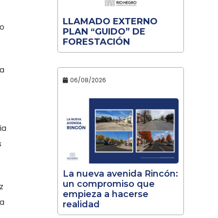
LLAMADO EXTERNO
do
PLAN “GUIDO” DE
FORESTACIÓN
ta
06/08/2026
ia
s
La nueva avenida Rincón:
un compromiso que
z
empieza a hacerse
na
realidad