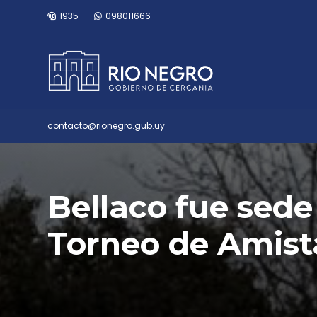
1935
098011666
contacto@rionegro.gub.uy
Bellaco fue sed
Torneo de Amis