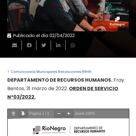
Publicado el día
02/04/2022
Comunicados
|
Municipales
|
Resoluciones
|
RRHH
DEPARTAMENTO DE RECURSOS HUMANOS.
Fray
Bentos, 31 marzo de 2022.
ORDEN DE SERVICIO
Nº03/2022.
Página
1
/
2
Zoom
100%