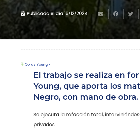
Publicado el día
16/12/2024
Obras
|
Young -
El trabajo se realiza en f
Young, que aporta los mate
Negro, con mano de obra.
Se ejecuta la refacción total, interviniéndo
privados.