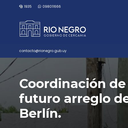
1935
098011666
contacto@rionegro.gub.uy
Coordinación de 
futuro arreglo d
Berlín.