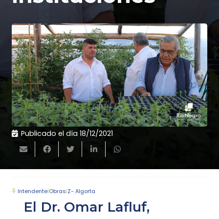
Publicado el día
18/12/2021
Intendente
|
Obras
|
Z- Algorta
El Dr. Omar Lafluf,