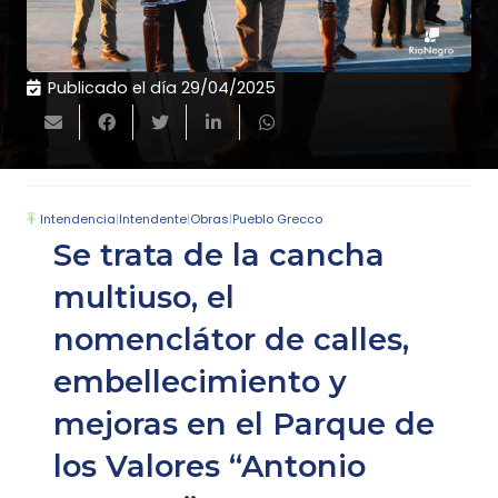
Publicado el día
29/04/2025
Intendencia
|
Intendente
|
Obras
|
Pueblo Grecco
Se trata de la cancha
multiuso, el
nomenclátor de calles,
embellecimiento y
mejoras en el Parque de
los Valores “Antonio