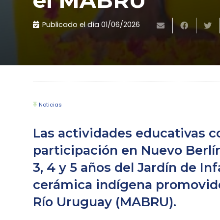
el MABRU
Publicado el día
01/06/2026
Noticias
Las actividades educativas 
participación en Nuevo Berlín
3, 4 y 5 años del Jardín de In
cerámica indígena promovido
Río Uruguay (MABRU).