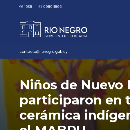
1935
098011666
contacto@rionegro.gub.uy
Niños de Nuevo 
participaron en t
cerámica indíge