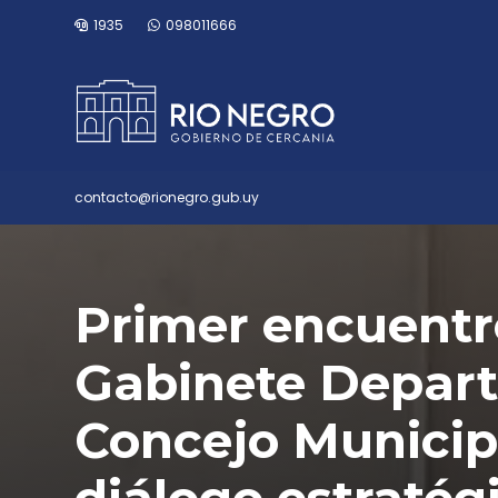
1935
098011666
contacto@rionegro.gub.uy
Primer encuentro
Gabinete Depart
Concejo Municipa