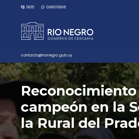
1935
098011666
contacto@rionegro.gub.uy
Reconocimiento 
campeón en la S
la Rural del Prad