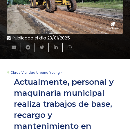
Publicado el día
23/01/2025
Obras
|
Vialidad Urbana
|
Young -
Actualmente, personal y
maquinaria municipal
realiza trabajos de base,
recargo y
mantenimiento en