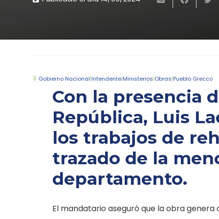
Gobierno Nacional
|
Intendente
|
Ministerios
|
Obras
|
Pueblo Grecco
Con la presencia d
República, Luis La
los trabajos de re
trazado de la men
departamento.
El mandatario aseguró que la obra genera 