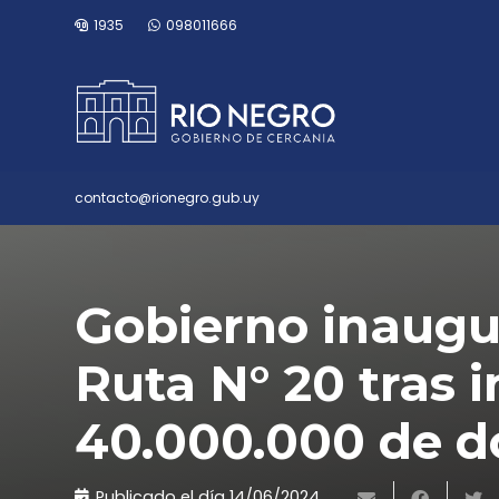
1935
098011666
contacto@rionegro.gub.uy
Gobierno inaugu
Ruta N° 20 tras 
40.000.000 de d
Publicado el día
14/06/2024